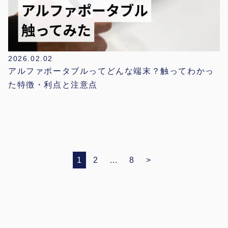
2026.02.02
アルファポータブルってどんな端末？触ってわかっ
た特徴・利点と注意点
投
1
2
…
8
>
稿
の
ペ
ー